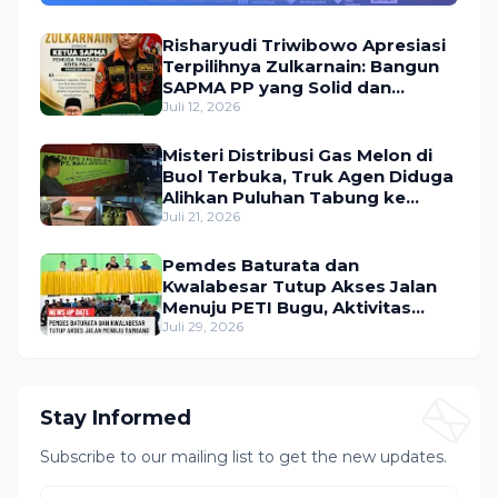
Utama Umroh Menanti Peserta
Risharyudi Triwibowo Apresiasi
Terpilihnya Zulkarnain: Bangun
SAPMA PP yang Solid dan
Bermanfaat bagi Masyarakat
Juli 12, 2026
Misteri Distribusi Gas Melon di
Buol Terbuka, Truk Agen Diduga
Alihkan Puluhan Tabung ke
Lokasi Tak Resmi
Juli 21, 2026
Pemdes Baturata dan
Kwalabesar Tutup Akses Jalan
Menuju PETI Bugu, Aktivitas
Tambang Diduga Masih
Juli 29, 2026
Berlangsung
Stay Informed
Subscribe to our mailing list to get the new updates.