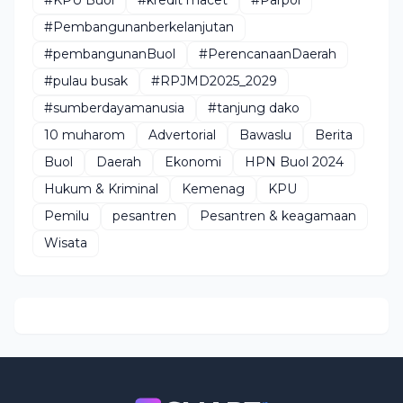
#KPU Buol
#kredit macet
#Parpol
#Pembangunanberkelanjutan
#pembangunanBuol
#PerencanaanDaerah
#pulau busak
#RPJMD2025_2029
#sumberdayamanusia
#tanjung dako
10 muharom
Advertorial
Bawaslu
Berita
Buol
Daerah
Ekonomi
HPN Buol 2024
Hukum & Kriminal
Kemenag
KPU
Pemilu
pesantren
Pesantren & keagamaan
Wisata