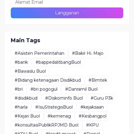
Main Tags
#Asisten Pemerintahan
#Bakir Hi. Majo
#bank
#bappedalitbangBuol
#Bawaslu Buol
#Bidang ketenagaan Disdikbud
#Bimtek
#bri
#bri pogogul
#Danramil Buol
#disdikbud
#Diskominfo Buol
#Guru P3k
#harla
#IsuStrategisBuol
#kejaksaan
#Kejari Buol
#kemenag
#Kesbangpol
#konsultasiPublikRPJMD Buol
#KPU