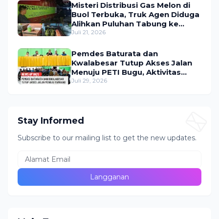
Misteri Distribusi Gas Melon di
Buol Terbuka, Truk Agen Diduga
Alihkan Puluhan Tabung ke
Lokasi Tak Resmi
Juli 21, 2026
Pemdes Baturata dan
Kwalabesar Tutup Akses Jalan
Menuju PETI Bugu, Aktivitas
Tambang Diduga Masih
Juli 29, 2026
Berlangsung
Stay Informed
Subscribe to our mailing list to get the new updates.