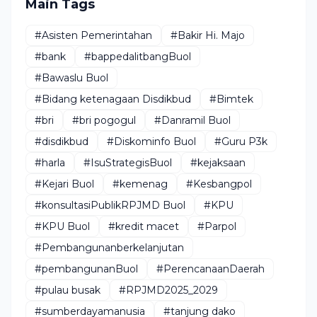
Main Tags
#Asisten Pemerintahan
#Bakir Hi. Majo
#bank
#bappedalitbangBuol
#Bawaslu Buol
#Bidang ketenagaan Disdikbud
#Bimtek
#bri
#bri pogogul
#Danramil Buol
#disdikbud
#Diskominfo Buol
#Guru P3k
#harla
#IsuStrategisBuol
#kejaksaan
#Kejari Buol
#kemenag
#Kesbangpol
#konsultasiPublikRPJMD Buol
#KPU
#KPU Buol
#kredit macet
#Parpol
#Pembangunanberkelanjutan
#pembangunanBuol
#PerencanaanDaerah
#pulau busak
#RPJMD2025_2029
#sumberdayamanusia
#tanjung dako