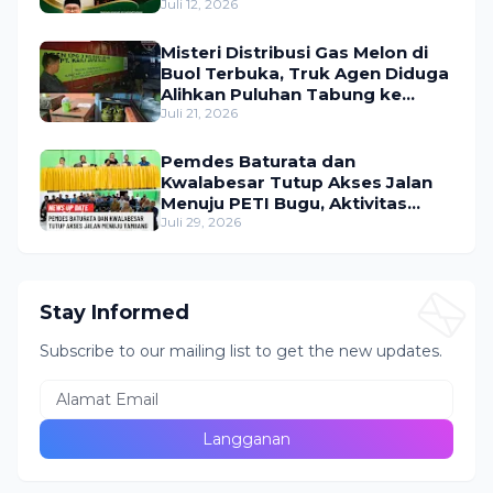
Bermanfaat bagi Masyarakat
Juli 12, 2026
Misteri Distribusi Gas Melon di
Buol Terbuka, Truk Agen Diduga
Alihkan Puluhan Tabung ke
Lokasi Tak Resmi
Juli 21, 2026
Pemdes Baturata dan
Kwalabesar Tutup Akses Jalan
Menuju PETI Bugu, Aktivitas
Tambang Diduga Masih
Juli 29, 2026
Berlangsung
Stay Informed
Subscribe to our mailing list to get the new updates.