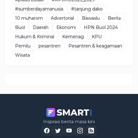
#sumberdayamanusia
#tanjung dako
10 muharom
Advertorial
Bawaslu
Berita
Buol
Daerah
Ekonomi
HPN Buol 2024
Hukum & Kriminal
Kemenag
KPU
Pemilu
pesantren
Pesantren & keagamaan
Wisata
Inspirasi berita masa kini