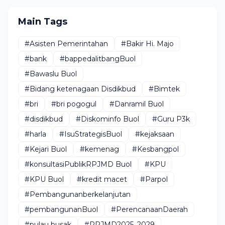
Main Tags
#Asisten Pemerintahan
#Bakir Hi. Majo
#bank
#bappedalitbangBuol
#Bawaslu Buol
#Bidang ketenagaan Disdikbud
#Bimtek
#bri
#bri pogogul
#Danramil Buol
#disdikbud
#Diskominfo Buol
#Guru P3k
#harla
#IsuStrategisBuol
#kejaksaan
#Kejari Buol
#kemenag
#Kesbangpol
#konsultasiPublikRPJMD Buol
#KPU
#KPU Buol
#kredit macet
#Parpol
#Pembangunanberkelanjutan
#pembangunanBuol
#PerencanaanDaerah
#pulau busak
#RPJMD2025_2029