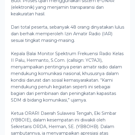
Buol. Proses ujian menggunakan sistem e-UNAR
(elektronik) yang menjamin transparansi dan
keakuratan hasil.
Dari total peserta, sebanyak 48 orang dinyatakan lulus
dan berhak memperoleh Izin Amatir Radio (IAR)
sesuai tingkat masing-masing.
Kepala Balai Monitor Spektrum Frekuensi Radio Kelas
II Palu, Hermanto, S.Com. (callsign: YC7AJI),
menyampaikan pentingnya peran amatir radio dalam
mendukung komunikasi nasional, khususnya dalam
kondisi darurat dan sosial kemasyarakatan. “Kami
mendukung penuh kegiatan seperti ini sebagai
bagian dari pembinaan dan peningkatan kapasitas
SDM di bidang komunikasi,” ujarnya.
Ketua ORARI Daerah Sulawesi Tengah, Eki Simbar
(YB8OIE), dalam kesempatan ini diwakili oleh
Sekretaris ORDA, Herman, SE. (YB8OHB). Dalam
sambutannya, ia menyampaikan apresiasi atas