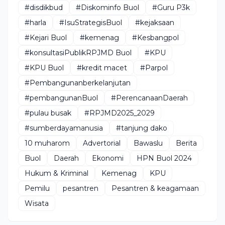
#disdikbud
#Diskominfo Buol
#Guru P3k
#harla
#IsuStrategisBuol
#kejaksaan
#Kejari Buol
#kemenag
#Kesbangpol
#konsultasiPublikRPJMD Buol
#KPU
#KPU Buol
#kredit macet
#Parpol
#Pembangunanberkelanjutan
#pembangunanBuol
#PerencanaanDaerah
#pulau busak
#RPJMD2025_2029
#sumberdayamanusia
#tanjung dako
10 muharom
Advertorial
Bawaslu
Berita
Buol
Daerah
Ekonomi
HPN Buol 2024
Hukum & Kriminal
Kemenag
KPU
Pemilu
pesantren
Pesantren & keagamaan
Wisata