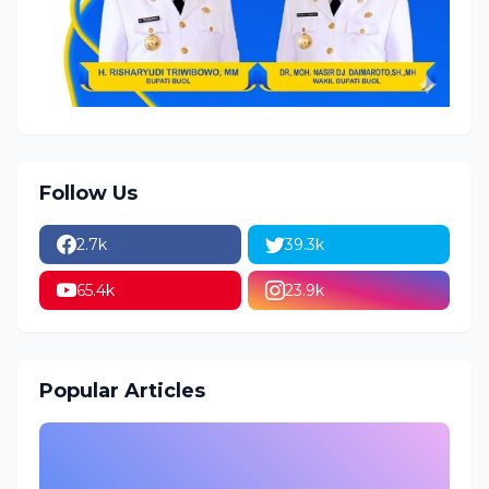
Follow Us
2.7k
39.3k
65.4k
23.9k
Popular Articles