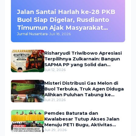
Jalan Santai Harlah ke-28 PKB
Buol Siap Digelar, Rusdianto
Timumun Ajak Masyarakat
Jurnal Nusantara
-
Juli 18, 2026
Meriahkan Acara, Hadiah
Utama Umroh Menanti Peserta
Risharyudi Triwibowo Apresiasi
Terpilihnya Zulkarnain: Bangun
SAPMA PP yang Solid dan
Bermanfaat bagi Masyarakat
Juli 12, 2026
Misteri Distribusi Gas Melon di
Buol Terbuka, Truk Agen Diduga
Alihkan Puluhan Tabung ke
Lokasi Tak Resmi
Juli 21, 2026
Pemdes Baturata dan
Kwalabesar Tutup Akses Jalan
Menuju PETI Bugu, Aktivitas
Tambang Diduga Masih
Juli 29, 2026