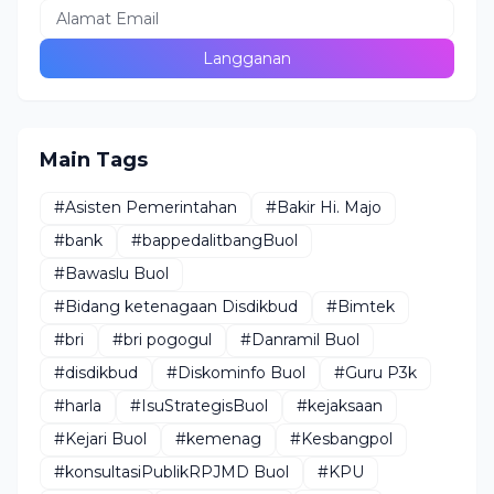
Main Tags
#Asisten Pemerintahan
#Bakir Hi. Majo
#bank
#bappedalitbangBuol
#Bawaslu Buol
#Bidang ketenagaan Disdikbud
#Bimtek
#bri
#bri pogogul
#Danramil Buol
#disdikbud
#Diskominfo Buol
#Guru P3k
#harla
#IsuStrategisBuol
#kejaksaan
#Kejari Buol
#kemenag
#Kesbangpol
#konsultasiPublikRPJMD Buol
#KPU