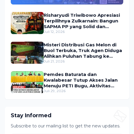
Utama Umroh Menanti Peserta
Risharyudi Triwibowo Apresiasi
Terpilihnya Zulkarnain: Bangun
SAPMA PP yang Solid dan
Bermanfaat bagi Masyarakat
Juli 12, 2026
Misteri Distribusi Gas Melon di
Buol Terbuka, Truk Agen Diduga
Alihkan Puluhan Tabung ke
Lokasi Tak Resmi
Juli 21, 2026
Pemdes Baturata dan
Kwalabesar Tutup Akses Jalan
Menuju PETI Bugu, Aktivitas
Tambang Diduga Masih
Juli 29, 2026
Berlangsung
Stay Informed
Subscribe to our mailing list to get the new updates.