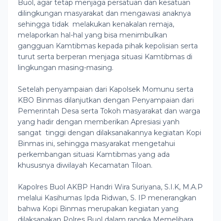
Buol, agar tetap menjaga persatuan dan kesatuan
dilingkungan masyarakat dan mengawasi anaknya
sehingga tidak melakukan kenakalan remaja,
melaporkan hal-hal yang bisa menimbulkan
gangguan Kamtibmas kepada pihak kepolisian serta
turut serta berperan menjaga situasi Kamtibmas di
lingkungan masing-masing.
Setelah penyampaian dari Kapolsek Momunu serta
KBO Binmas dilanjutkan dengan Penyampaian dari
Pemerintah Desa serta Tokoh masyarakat dan warga
yang hadir dengan memberikan Apresiasi yanh
sangat tinggi dengan dilaksanakannya kegiatan Kopi
Binmas ini, sehingga masyarakat mengetahui
perkembangan situasi Kamtibmas yang ada
khususnya diwilayah Kecamatan Tiloan.
Kapolres Buol AKBP Handri Wira Suriyana, S.I.K, M.A.P
melalui Kasihumas Ipda Ridwan, S. IP menerangkan
bahwa Kopi Binmas merupakan kegiatan yang
dilaksanakan Polres Buol dalam rangka Memelihara