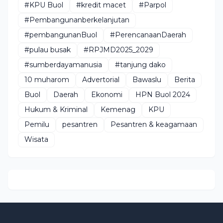
#KPU Buol
#kredit macet
#Parpol
#Pembangunanberkelanjutan
#pembangunanBuol
#PerencanaanDaerah
#pulau busak
#RPJMD2025_2029
#sumberdayamanusia
#tanjung dako
10 muharom
Advertorial
Bawaslu
Berita
Buol
Daerah
Ekonomi
HPN Buol 2024
Hukum & Kriminal
Kemenag
KPU
Pemilu
pesantren
Pesantren & keagamaan
Wisata