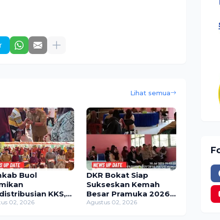
r
Lihat semua
F
kab Buol
DKR Bokat Siap
mikan
Sukseskan Kemah
distribusian KKS,
Besar Pramuka 2026,
 KPM di 11
us 02, 2026
Momentum Bentuk
Agustus 02, 2026
amatan Jadi
Generasi Muda