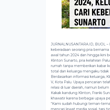
JURNALNUSANTARA.ID, BUOL – Ke
keberadaan seorang pria bernama K
awal tahun 2024 dan hingga kini 
Klinton Sunarto, pria kelahiran Pal
rumah tanpa memberikan kabar kep
total dan keluarga mengaku tidak 
Berdasarkan informasi keluarga, K
V, Kota Palu. Upaya pencarian tela
relasi di luar daerah, namun belu
Kakak kandung Klinton, Franki Su
khawatir karena berbagai upaya pe
“Kami sudah hubungi teman-teman
mencari lewat media sosial, tapi ti