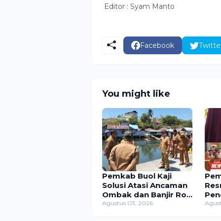
Editor : Syam Manto
Facebook
Twitte
You might like
Pemkab Buol Kaji
Pem
Solusi Atasi Ancaman
Res
Ombak dan Banjir Rob
Pen
di Lokodidi
Agustus 03, 2026
744
Agust
Kec