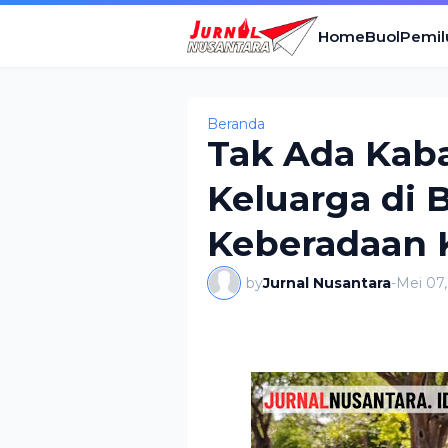
Home
Buol
Pemil
Beranda
Tak Ada Kaba
Keluarga di B
Keberadaan K
by
Jurnal Nusantara
-
Mei 07,