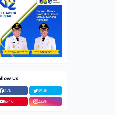
ollow Us
2.7k
39.3k
65.4k
23.9k