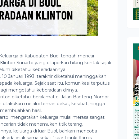
luarga di Kabupaten Buol tengah mencari
linton Sunarto yang dilaporkan hilang kontak sejak
belum diketahui keberadaannya.
u, 10 Januari 1993, terakhir diketahui meninggalkan
ada keluarga. Sejak saat itu, komunikasi terputus
lagi mengetahui keberadaan dirinya.
linton diketahui beralamat di Jalan Banteng Nomor
h dilakukan melalui teman dekat, kerabat, hingga
m membuahkan hasil.
narto, mengatakan keluarga mulai merasa sangat
ncarian tidak menemukan titik terang.
nya, keluarga di luar Buol, bahkan mencoba
dak ada jejak sama sekali,” ujar Franki Kamis