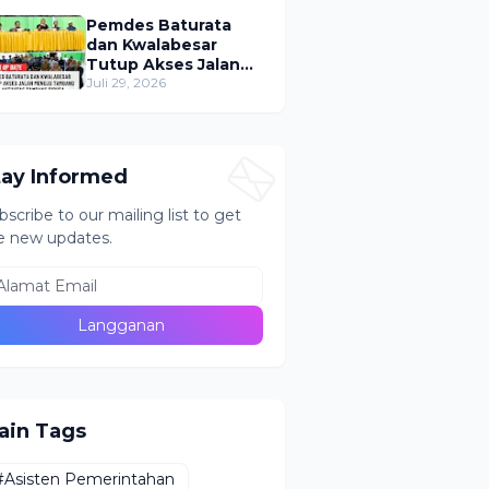
Puluhan Tabung ke
Lokasi Tak Resmi
Pemdes Baturata
dan Kwalabesar
Tutup Akses Jalan
Menuju PETI Bugu,
Juli 29, 2026
Aktivitas Tambang
Diduga Masih
Berlangsung
tay Informed
bscribe to our mailing list to get
e new updates.
ain Tags
#Asisten Pemerintahan