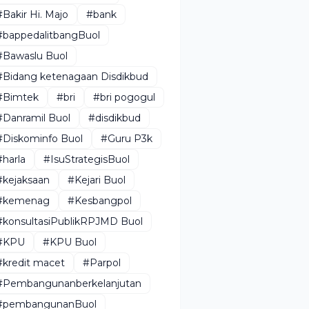
#Bakir Hi. Majo
#bank
#bappedalitbangBuol
#Bawaslu Buol
#Bidang ketenagaan Disdikbud
#Bimtek
#bri
#bri pogogul
#Danramil Buol
#disdikbud
#Diskominfo Buol
#Guru P3k
#harla
#IsuStrategisBuol
#kejaksaan
#Kejari Buol
#kemenag
#Kesbangpol
#konsultasiPublikRPJMD Buol
#KPU
#KPU Buol
#kredit macet
#Parpol
#Pembangunanberkelanjutan
#pembangunanBuol