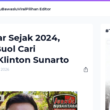
u
Bawaslu
Viral
Pilihan Editor
#
r Sejak 2024,
uol Cari
linton Sunarto
 2026