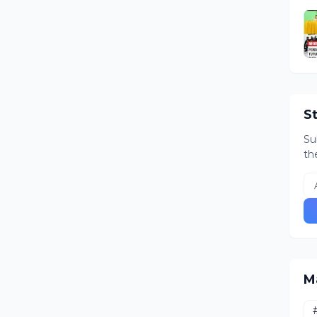
S
Su
th
M