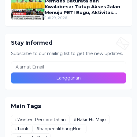
Pemdes Baturata dan
Kwalabesar Tutup Akses Jalan
Menuju PETI Bugu, Aktivitas
Tambang Diduga Masih
Juli 29, 2026
Berlangsung
Stay Informed
Subscribe to our mailing list to get the new updates.
Main Tags
#Asisten Pemerintahan
#Bakir Hi. Majo
#bank
#bappedalitbangBuol