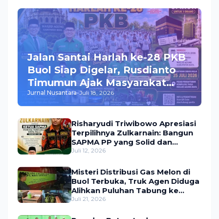
Jalan Santai Harlah ke-28 PKB
Buol Siap Digelar, Rusdianto
Timumun Ajak Masyarakat
Jurnal Nusantara
-
Juli 18, 2026
Meriahkan Acara, Hadiah
Utama Umroh Menanti Peserta
Risharyudi Triwibowo Apresiasi
Terpilihnya Zulkarnain: Bangun
SAPMA PP yang Solid dan
Bermanfaat bagi Masyarakat
Juli 12, 2026
Misteri Distribusi Gas Melon di
Buol Terbuka, Truk Agen Diduga
Alihkan Puluhan Tabung ke
Lokasi Tak Resmi
Juli 21, 2026