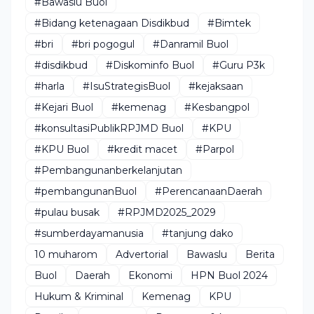
#Bawaslu Buol
#Bidang ketenagaan Disdikbud
#Bimtek
#bri
#bri pogogul
#Danramil Buol
#disdikbud
#Diskominfo Buol
#Guru P3k
#harla
#IsuStrategisBuol
#kejaksaan
#Kejari Buol
#kemenag
#Kesbangpol
#konsultasiPublikRPJMD Buol
#KPU
#KPU Buol
#kredit macet
#Parpol
#Pembangunanberkelanjutan
#pembangunanBuol
#PerencanaanDaerah
#pulau busak
#RPJMD2025_2029
#sumberdayamanusia
#tanjung dako
10 muharom
Advertorial
Bawaslu
Berita
Buol
Daerah
Ekonomi
HPN Buol 2024
Hukum & Kriminal
Kemenag
KPU