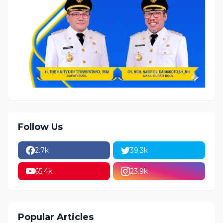
Follow Us
2.7k
39.3k
65.4k
23.9k
Popular Articles