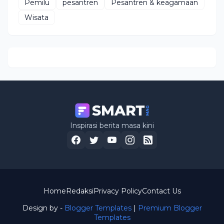
Pemilu
pesantren
Pesantren & keagamaan
Wisata
Inspirasi berita masa kini
Home
Redaksi
Privacy Policy
Contact Us
Design by -
Blogger Templates
|
Premium Blogger
Templates