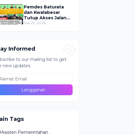
Puluhan Tabung ke
Lokasi Tak Resmi
Pemdes Baturata
dan Kwalabesar
Tutup Akses Jalan
Menuju PETI Bugu,
Juli 29, 2026
Aktivitas Tambang
Diduga Masih
Berlangsung
tay Informed
bscribe to our mailing list to get
e new updates.
ain Tags
#Asisten Pemerintahan