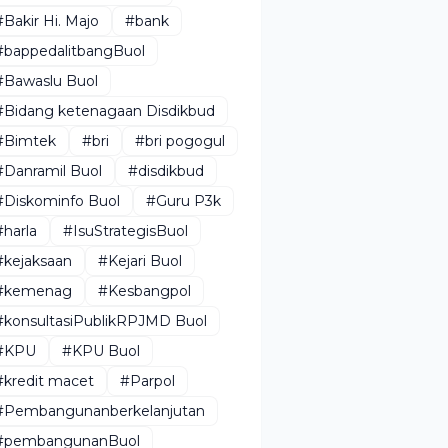
#Bakir Hi. Majo
#bank
#bappedalitbangBuol
#Bawaslu Buol
#Bidang ketenagaan Disdikbud
#Bimtek
#bri
#bri pogogul
#Danramil Buol
#disdikbud
#Diskominfo Buol
#Guru P3k
#harla
#IsuStrategisBuol
#kejaksaan
#Kejari Buol
#kemenag
#Kesbangpol
#konsultasiPublikRPJMD Buol
#KPU
#KPU Buol
#kredit macet
#Parpol
#Pembangunanberkelanjutan
#pembangunanBuol