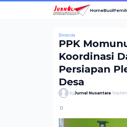
Home
Buol
Pemil
Beranda
PPK Momunu
Koordinasi 
Persiapan P
Desa
by
Jurnal Nusantara
-
Septem
D