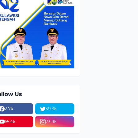
ollow Us
2.7k
39.3k
65.4k
23.9k