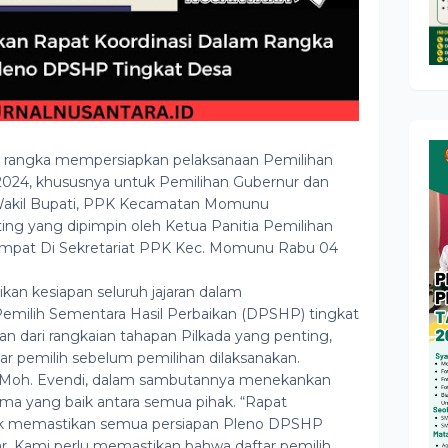
angka mempersiapkan pelaksanaan Pemilihan
 2024, khususnya untuk Pemilihan Gubernur dan
 Wakil Bupati, PPK Kecamatan Momunu
ing yang dipimpin oleh Ketua Panitia Pemilihan
pat Di Sekretariat PPK Kec. Momunu Rabu 04
kan kesiapan seluruh jajaran dalam
emilih Sementara Hasil Perbaikan (DPSHP) tingkat
an dari rangkaian tahapan Pilkada yang penting,
r pemilih sebelum pemilihan dilaksanakan.
oh. Evendi, dalam sambutannya menekankan
ama yang baik antara semua pihak. “Rapat
ntuk memastikan semua persiapan Pleno DPSHP
ar. Kami perlu memastikan bahwa daftar pemilih