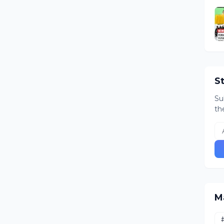
S
Su
th
M