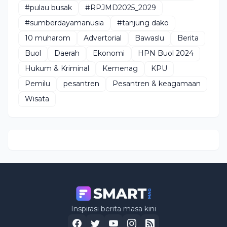
#pulau busak
#RPJMD2025_2029
#sumberdayamanusia
#tanjung dako
10 muharom
Advertorial
Bawaslu
Berita
Buol
Daerah
Ekonomi
HPN Buol 2024
Hukum & Kriminal
Kemenag
KPU
Pemilu
pesantren
Pesantren & keagamaan
Wisata
Inspirasi berita masa kini