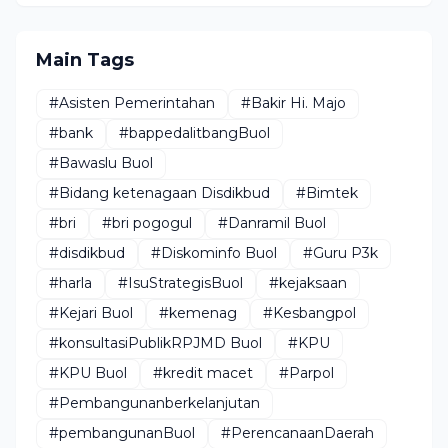
Main Tags
#Asisten Pemerintahan
#Bakir Hi. Majo
#bank
#bappedalitbangBuol
#Bawaslu Buol
#Bidang ketenagaan Disdikbud
#Bimtek
#bri
#bri pogogul
#Danramil Buol
#disdikbud
#Diskominfo Buol
#Guru P3k
#harla
#IsuStrategisBuol
#kejaksaan
#Kejari Buol
#kemenag
#Kesbangpol
#konsultasiPublikRPJMD Buol
#KPU
#KPU Buol
#kredit macet
#Parpol
#Pembangunanberkelanjutan
#pembangunanBuol
#PerencanaanDaerah