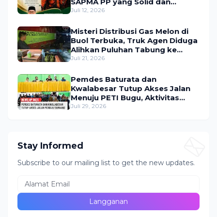
SAPMA PP yang Solid dan
Bermanfaat bagi Masyarakat
Juli 12, 2026
Misteri Distribusi Gas Melon di
Buol Terbuka, Truk Agen Diduga
Alihkan Puluhan Tabung ke
Lokasi Tak Resmi
Juli 21, 2026
Pemdes Baturata dan
Kwalabesar Tutup Akses Jalan
Menuju PETI Bugu, Aktivitas
Tambang Diduga Masih
Juli 29, 2026
Berlangsung
Stay Informed
Subscribe to our mailing list to get the new updates.