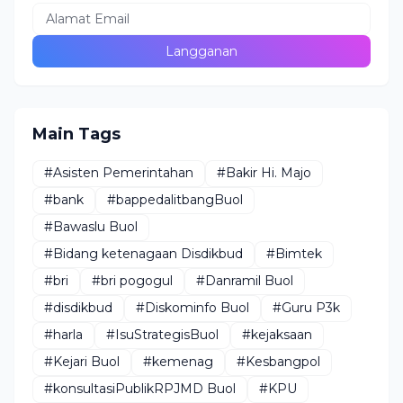
Main Tags
#Asisten Pemerintahan
#Bakir Hi. Majo
#bank
#bappedalitbangBuol
#Bawaslu Buol
#Bidang ketenagaan Disdikbud
#Bimtek
#bri
#bri pogogul
#Danramil Buol
#disdikbud
#Diskominfo Buol
#Guru P3k
#harla
#IsuStrategisBuol
#kejaksaan
#Kejari Buol
#kemenag
#Kesbangpol
#konsultasiPublikRPJMD Buol
#KPU