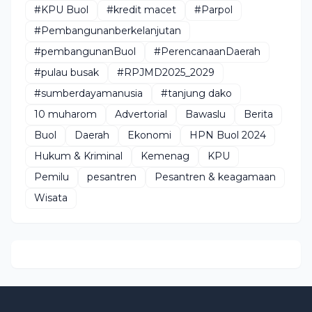
#KPU Buol
#kredit macet
#Parpol
#Pembangunanberkelanjutan
#pembangunanBuol
#PerencanaanDaerah
#pulau busak
#RPJMD2025_2029
#sumberdayamanusia
#tanjung dako
10 muharom
Advertorial
Bawaslu
Berita
Buol
Daerah
Ekonomi
HPN Buol 2024
Hukum & Kriminal
Kemenag
KPU
Pemilu
pesantren
Pesantren & keagamaan
Wisata