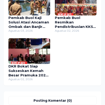
Pemkab Buol Kaji
Pemkab Buol
Solusi Atasi Ancaman
Resmikan
Ombak dan Banjir
Pendistribusian KKS,
Rob di Lokodidi
Agustus 03, 2026
744 KPM di 11
Agustus 02, 2026
Kecamatan Jadi
Penerima
DKR Bokat Siap
Sukseskan Kemah
Besar Pramuka 2026,
Momentum Bentuk
Agustus 02, 2026
Generasi Muda
Berkarakter
Posting Komentar (0)