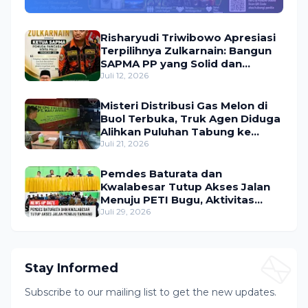
Utama Umroh Menanti Peserta
Risharyudi Triwibowo Apresiasi
Terpilihnya Zulkarnain: Bangun
SAPMA PP yang Solid dan
Bermanfaat bagi Masyarakat
Juli 12, 2026
Misteri Distribusi Gas Melon di
Buol Terbuka, Truk Agen Diduga
Alihkan Puluhan Tabung ke
Lokasi Tak Resmi
Juli 21, 2026
Pemdes Baturata dan
Kwalabesar Tutup Akses Jalan
Menuju PETI Bugu, Aktivitas
Tambang Diduga Masih
Juli 29, 2026
Berlangsung
Stay Informed
Subscribe to our mailing list to get the new updates.