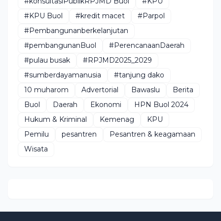
#konsultasiPublikRPJMD Buol
#KPU
#KPU Buol
#kredit macet
#Parpol
#Pembangunanberkelanjutan
#pembangunanBuol
#PerencanaanDaerah
#pulau busak
#RPJMD2025_2029
#sumberdayamanusia
#tanjung dako
10 muharom
Advertorial
Bawaslu
Berita
Buol
Daerah
Ekonomi
HPN Buol 2024
Hukum & Kriminal
Kemenag
KPU
Pemilu
pesantren
Pesantren & keagamaan
Wisata