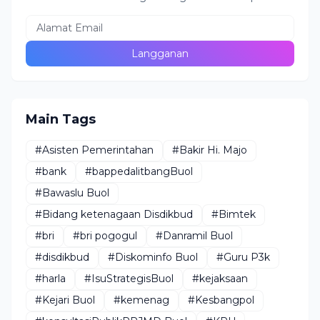
Main Tags
#Asisten Pemerintahan
#Bakir Hi. Majo
#bank
#bappedalitbangBuol
#Bawaslu Buol
#Bidang ketenagaan Disdikbud
#Bimtek
#bri
#bri pogogul
#Danramil Buol
#disdikbud
#Diskominfo Buol
#Guru P3k
#harla
#IsuStrategisBuol
#kejaksaan
#Kejari Buol
#kemenag
#Kesbangpol