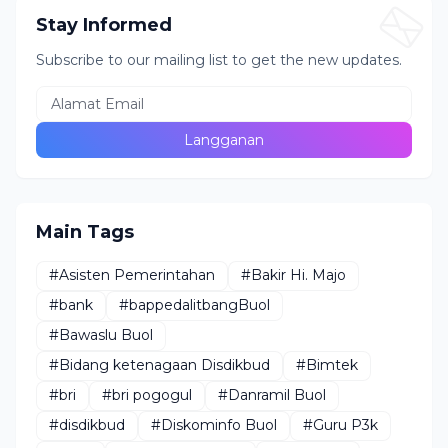
Stay Informed
Subscribe to our mailing list to get the new updates.
Main Tags
#Asisten Pemerintahan
#Bakir Hi. Majo
#bank
#bappedalitbangBuol
#Bawaslu Buol
#Bidang ketenagaan Disdikbud
#Bimtek
#bri
#bri pogogul
#Danramil Buol
#disdikbud
#Diskominfo Buol
#Guru P3k