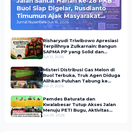
Jalan Santai Harlah ke-28 PKB
Buol Siap Digelar, Rusdianto
Timumun Ajak Masyarakat
Jurnal Nusantara
-
Juli 18, 2026
Meriahkan Acara, Hadiah
Utama Umroh Menanti Peserta
Risharyudi Triwibowo Apresiasi
Terpilihnya Zulkarnain: Bangun
SAPMA PP yang Solid dan
Bermanfaat bagi Masyarakat
Juli 12, 2026
Misteri Distribusi Gas Melon di
Buol Terbuka, Truk Agen Diduga
Alihkan Puluhan Tabung ke
Lokasi Tak Resmi
Juli 21, 2026
Pemdes Baturata dan
Kwalabesar Tutup Akses Jalan
Menuju PETI Bugu, Aktivitas
Tambang Diduga Masih
Juli 29, 2026
Berlangsung