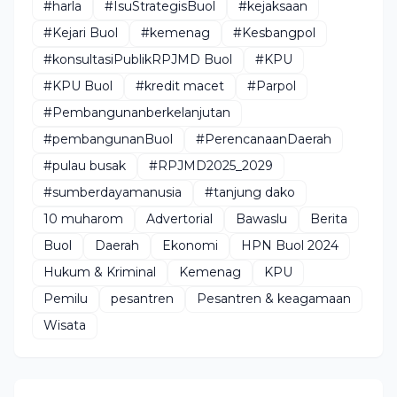
#harla
#IsuStrategisBuol
#kejaksaan
#Kejari Buol
#kemenag
#Kesbangpol
#konsultasiPublikRPJMD Buol
#KPU
#KPU Buol
#kredit macet
#Parpol
#Pembangunanberkelanjutan
#pembangunanBuol
#PerencanaanDaerah
#pulau busak
#RPJMD2025_2029
#sumberdayamanusia
#tanjung dako
10 muharom
Advertorial
Bawaslu
Berita
Buol
Daerah
Ekonomi
HPN Buol 2024
Hukum & Kriminal
Kemenag
KPU
Pemilu
pesantren
Pesantren & keagamaan
Wisata