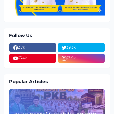
Follow Us
2.7k
39.3k
65.4k
23.9k
Popular Articles