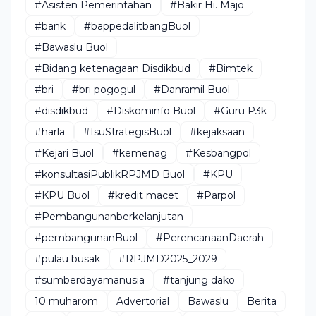
#Asisten Pemerintahan
#Bakir Hi. Majo
#bank
#bappedalitbangBuol
#Bawaslu Buol
#Bidang ketenagaan Disdikbud
#Bimtek
#bri
#bri pogogul
#Danramil Buol
#disdikbud
#Diskominfo Buol
#Guru P3k
#harla
#IsuStrategisBuol
#kejaksaan
#Kejari Buol
#kemenag
#Kesbangpol
#konsultasiPublikRPJMD Buol
#KPU
#KPU Buol
#kredit macet
#Parpol
#Pembangunanberkelanjutan
#pembangunanBuol
#PerencanaanDaerah
#pulau busak
#RPJMD2025_2029
#sumberdayamanusia
#tanjung dako
10 muharom
Advertorial
Bawaslu
Berita