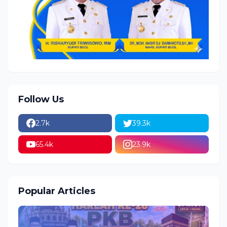
Follow Us
2.7k
39.3k
65.4k
23.9k
Popular Articles