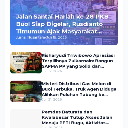
Jalan Santai Harlah ke-28 PKB
Buol Siap Digelar, Rusdianto
Timumun Ajak Masyarakat
Jurnal Nusantara
-
Juli 18, 2026
Meriahkan Acara, Hadiah
Utama Umroh Menanti Peserta
Risharyudi Triwibowo Apresiasi
Terpilihnya Zulkarnain: Bangun
SAPMA PP yang Solid dan
Bermanfaat bagi Masyarakat
Juli 12, 2026
Misteri Distribusi Gas Melon di
Buol Terbuka, Truk Agen Diduga
Alihkan Puluhan Tabung ke
Lokasi Tak Resmi
Juli 21, 2026
Pemdes Baturata dan
Kwalabesar Tutup Akses Jalan
Menuju PETI Bugu, Aktivitas
Juli 29, 2026