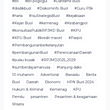
#bri
#bri pogogul
#Danramil Buol
#disdikbud
#Diskominfo Buol
#Guru P3k
#harla
#IsuStrategisBuol
#kejaksaan
#Kejari Buol
#kemenag
#Kesbangpol
#konsultasiPublikRPJMD Buol
#KPU
#KPU Buol
#kredit macet
#Parpol
#Pembangunanberkelanjutan
#pembangunanBuol
#PerencanaanDaerah
#pulau busak
#RPJMD2025_2029
#sumberdayamanusia
#tanjung dako
10 muharom
Advertorial
Bawaslu
Berita
Buol
Daerah
Ekonomi
HPN Buol 2024
Hukum & Kriminal
Kemenag
KPU
Pemilu
pesantren
Pesantren & keagamaan
Wisata