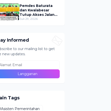
Puluhan Tabung ke
Lokasi Tak Resmi
Pemdes Baturata
dan Kwalabesar
Tutup Akses Jalan
Menuju PETI Bugu,
Juli 29, 2026
Aktivitas Tambang
Diduga Masih
Berlangsung
tay Informed
bscribe to our mailing list to get
e new updates.
ain Tags
#Asisten Pemerintahan