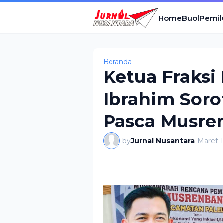
Home
Buol
Pemil
Beranda
Ketua Fraksi
Ibrahim Sorot
Pasca Musren
by
Jurnal Nusantara
-
Maret 1