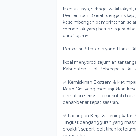
Menurutnya, sebagai wakil rakyat, 
Pemerintah Daerah dengan sikap y
keseimbangan pemerintahan selam
mendesak yang harus segera dibena
baru," ujarnya.
Persoalan Strategis yang Harus D
Ikbal menyoroti sejumlah tantang
Kabupaten Buol. Beberapa isu krusia
✅ Kemiskinan Ekstrem & Ketimpan
Rasio Gini yang menunjukkan kes
perhatian serius. Pemerintah ha
benar-benar tepat sasaran.
✅ Lapangan Kerja & Peningkatan
Tingkat pengangguran yang masih t
proaktif, seperti pelatihan ketera
masyarakat.