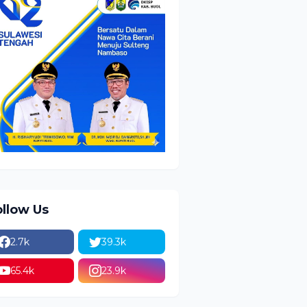
ollow Us
2.7k
39.3k
65.4k
23.9k