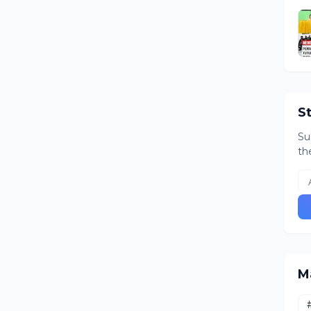
S
Su
th
M