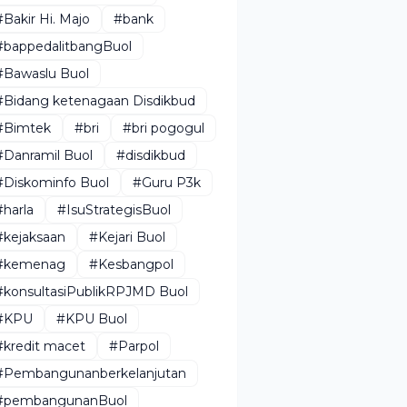
#Bakir Hi. Majo
#bank
#bappedalitbangBuol
#Bawaslu Buol
#Bidang ketenagaan Disdikbud
#Bimtek
#bri
#bri pogogul
#Danramil Buol
#disdikbud
#Diskominfo Buol
#Guru P3k
#harla
#IsuStrategisBuol
#kejaksaan
#Kejari Buol
#kemenag
#Kesbangpol
#konsultasiPublikRPJMD Buol
#KPU
#KPU Buol
#kredit macet
#Parpol
#Pembangunanberkelanjutan
#pembangunanBuol