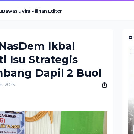
u
Bawaslu
Viral
Pilihan Editor
#
 NasDem Ikbal
i Isu Strategis
bang Dapil 2 Buol
4, 2025