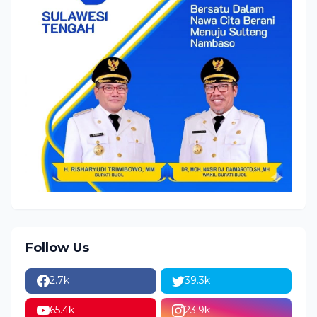
Follow Us
2.7k
39.3k
65.4k
23.9k