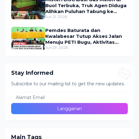
Buol Terbuka, Truk Agen Diduga
Alihkan Puluhan Tabung ke
Lokasi Tak Resmi
Juli 21, 2026
Pemdes Baturata dan
Kwalabesar Tutup Akses Jalan
Menuju PETI Bugu, Aktivitas
Tambang Diduga Masih
Juli 29, 2026
Berlangsung
Stay Informed
Subscribe to our mailing list to get the new updates.
Main Tags