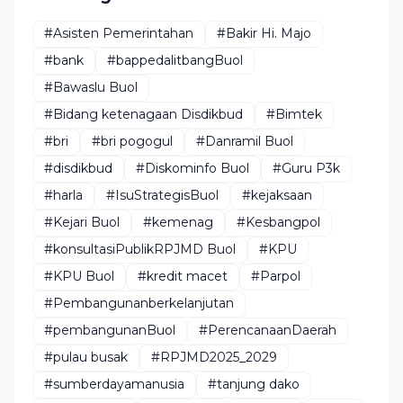
#Asisten Pemerintahan
#Bakir Hi. Majo
#bank
#bappedalitbangBuol
#Bawaslu Buol
#Bidang ketenagaan Disdikbud
#Bimtek
#bri
#bri pogogul
#Danramil Buol
#disdikbud
#Diskominfo Buol
#Guru P3k
#harla
#IsuStrategisBuol
#kejaksaan
#Kejari Buol
#kemenag
#Kesbangpol
#konsultasiPublikRPJMD Buol
#KPU
#KPU Buol
#kredit macet
#Parpol
#Pembangunanberkelanjutan
#pembangunanBuol
#PerencanaanDaerah
#pulau busak
#RPJMD2025_2029
#sumberdayamanusia
#tanjung dako