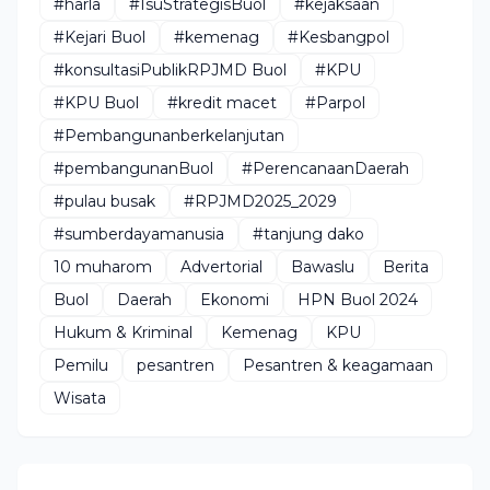
#harla
#IsuStrategisBuol
#kejaksaan
#Kejari Buol
#kemenag
#Kesbangpol
#konsultasiPublikRPJMD Buol
#KPU
#KPU Buol
#kredit macet
#Parpol
#Pembangunanberkelanjutan
#pembangunanBuol
#PerencanaanDaerah
#pulau busak
#RPJMD2025_2029
#sumberdayamanusia
#tanjung dako
10 muharom
Advertorial
Bawaslu
Berita
Buol
Daerah
Ekonomi
HPN Buol 2024
Hukum & Kriminal
Kemenag
KPU
Pemilu
pesantren
Pesantren & keagamaan
Wisata