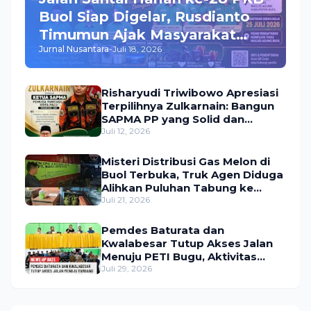
Buol Siap Digelar, Rusdianto
Timumun Ajak Masyarakat
Jurnal Nusantara
-
Juli 18, 2026
Meriahkan Acara, Hadiah
Utama Umroh Menanti Peserta
Risharyudi Triwibowo Apresiasi
Terpilihnya Zulkarnain: Bangun
SAPMA PP yang Solid dan
Bermanfaat bagi Masyarakat
Juli 12, 2026
Misteri Distribusi Gas Melon di
Buol Terbuka, Truk Agen Diduga
Alihkan Puluhan Tabung ke
Lokasi Tak Resmi
Juli 21, 2026
Pemdes Baturata dan
Kwalabesar Tutup Akses Jalan
Menuju PETI Bugu, Aktivitas
Tambang Diduga Masih
Juli 29, 2026
Berlangsung