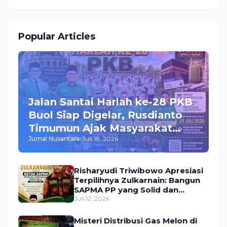
Popular Articles
Jalan Santai Harlah ke-28 PKB
Buol Siap Digelar, Rusdianto
Timumun Ajak Masyarakat
Jurnal Nusantara
-
Juli 18, 2026
Meriahkan Acara, Hadiah
Utama Umroh Menanti Peserta
Risharyudi Triwibowo Apresiasi
Terpilihnya Zulkarnain: Bangun
SAPMA PP yang Solid dan
Bermanfaat bagi Masyarakat
Juli 12, 2026
Misteri Distribusi Gas Melon di