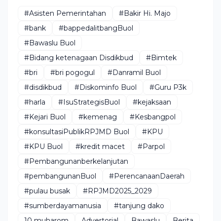
#Asisten Pemerintahan
#Bakir Hi. Majo
#bank
#bappedalitbangBuol
#Bawaslu Buol
#Bidang ketenagaan Disdikbud
#Bimtek
#bri
#bri pogogul
#Danramil Buol
#disdikbud
#Diskominfo Buol
#Guru P3k
#harla
#IsuStrategisBuol
#kejaksaan
#Kejari Buol
#kemenag
#Kesbangpol
#konsultasiPublikRPJMD Buol
#KPU
#KPU Buol
#kredit macet
#Parpol
#Pembangunanberkelanjutan
#pembangunanBuol
#PerencanaanDaerah
#pulau busak
#RPJMD2025_2029
#sumberdayamanusia
#tanjung dako
10 muharom
Advertorial
Bawaslu
Berita