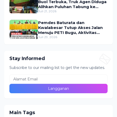
Buol Terbuka, Truk Agen Diduga
Alihkan Puluhan Tabung ke
Lokasi Tak Resmi
Juli 21, 2026
Pemdes Baturata dan
Kwalabesar Tutup Akses Jalan
Menuju PETI Bugu, Aktivitas
Tambang Diduga Masih
Juli 29, 2026
Berlangsung
Stay Informed
Subscribe to our mailing list to get the new updates.
Main Tags