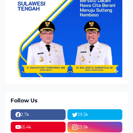
Follow Us
2.7k
39.3k
65.4k
23.9k