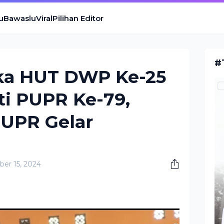
u
Bawaslu
Viral
Pilihan Editor
#
ka HUT DWP Ke-25
ti PUPR Ke-79,
UPR Gelar
er 15, 2024