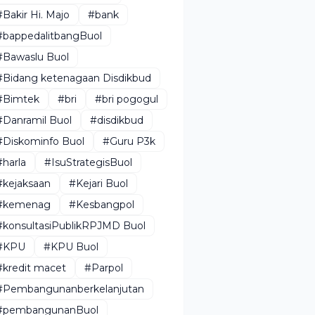
#Bakir Hi. Majo
#bank
#bappedalitbangBuol
#Bawaslu Buol
#Bidang ketenagaan Disdikbud
#Bimtek
#bri
#bri pogogul
#Danramil Buol
#disdikbud
#Diskominfo Buol
#Guru P3k
#harla
#IsuStrategisBuol
#kejaksaan
#Kejari Buol
#kemenag
#Kesbangpol
#konsultasiPublikRPJMD Buol
#KPU
#KPU Buol
#kredit macet
#Parpol
#Pembangunanberkelanjutan
#pembangunanBuol