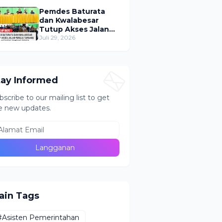
Puluhan Tabung ke
Lokasi Tak Resmi
Pemdes Baturata
dan Kwalabesar
Tutup Akses Jalan
Menuju PETI Bugu,
Juli 29, 2026
Aktivitas Tambang
Diduga Masih
Berlangsung
tay Informed
bscribe to our mailing list to get
e new updates.
ain Tags
#Asisten Pemerintahan