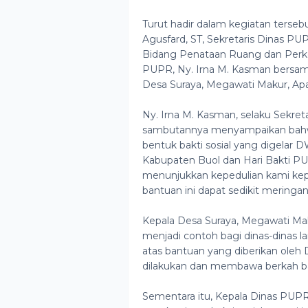
Turut hadir dalam kegiatan terse
Agusfard, ST, Sekretaris Dinas P
Bidang Penataan Ruang dan Perko
PUPR, Ny. Irna M. Kasman bersa
Desa Suraya, Megawati Makur, Apa
Ny. Irna M. Kasman, selaku Sekr
sambutannya menyampaikan bahwa 
bentuk bakti sosial yang digela
Kabupaten Buol dan Hari Bakti PUPR
menunjukkan kepedulian kami k
bantuan ini dapat sedikit meringan
Kepala Desa Suraya, Megawati Mak
menjadi contoh bagi dinas-dinas l
atas bantuan yang diberikan oleh
dilakukan dan membawa berkah ba
Sementara itu, Kepala Dinas PUPR 