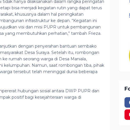
 ini tidak hanya dilaksanakan dalam rangka peringatan
tapi bisa menjadi kegiatan rutin yang dapat terus
rakat, khususnya dalam hal peningkatan
bangunan infrastruktur ke depan. “Kegiatan ini
wujudkan visi dan misi PUPR untuk pembangunan
esa yang membutuhkan perhatian,” tambah Frieza.
lanjutkan dengan penyerahan bantuan sembako
 masyarakat Desa Suraya. Setelah itu, rombongan
e rumah seorang warga di Desa Maniala,
i kelumpuhan. Namun, saat rombongan tiba, pihak
arga tersebut telah meninggal dunia beberapa
F
empererat hubungan sosial antara DWP PUPR dan
pak positif bagi kesejahteraan warga di