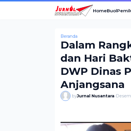
Home
Buol
Pemil
Beranda
Dalam Rang
dan Hari Bak
DWP Dinas P
Anjangsana
by
Jurnal Nusantara
-
Desemb