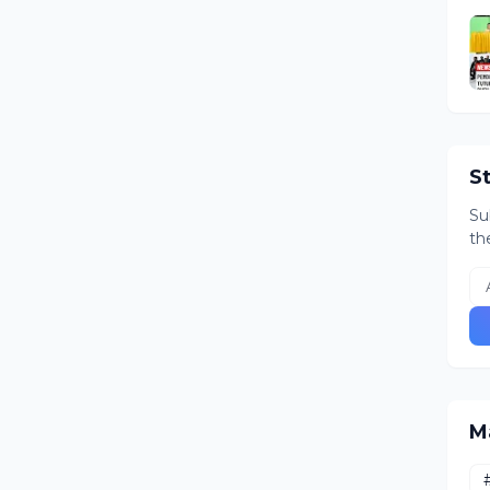
S
Su
th
M