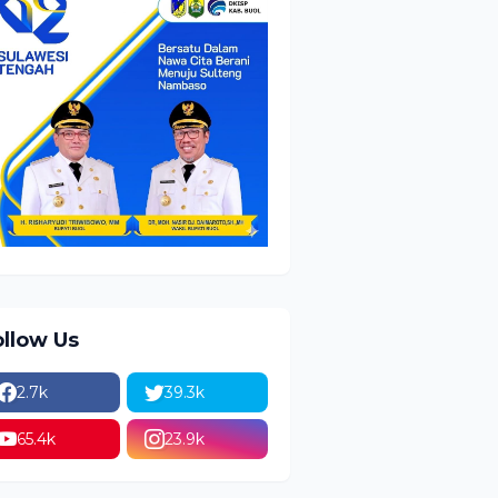
ollow Us
2.7k
39.3k
65.4k
23.9k