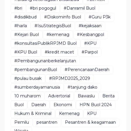
#bri
#bri pogogul
#Danramil Buol
#disdikbud
#Diskominfo Buol
#Guru P3k
#harla
#IsuStrategisBuol
#kejaksaan
#Kejari Buol
#kemenag
#Kesbangpol
#konsultasiPublikRPJMD Buol
#KPU
#KPU Buol
#kredit macet
#Parpol
#Pembangunanberkelanjutan
#pembangunanBuol
#PerencanaanDaerah
#pulau busak
#RPJMD2025_2029
#sumberdayamanusia
#tanjung dako
10 muharom
Advertorial
Bawaslu
Berita
Buol
Daerah
Ekonomi
HPN Buol 2024
Hukum & Kriminal
Kemenag
KPU
Pemilu
pesantren
Pesantren & keagamaan