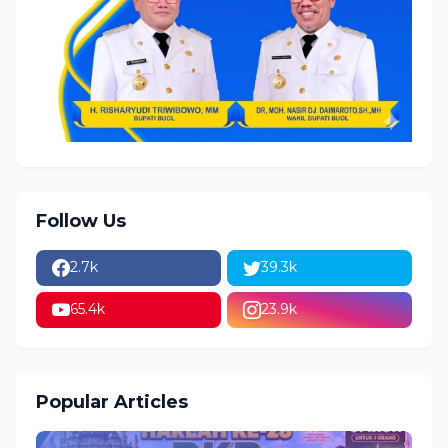
Follow Us
2.7k
39.3k
65.4k
23.9k
Popular Articles