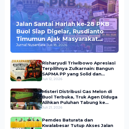
Jalan Santai Harlah ke-28 PKB
Buol Siap Digelar, Rusdianto
Timumun Ajak Masyarakat
Jurnal Nusantara
-
Juli 18, 2026
Meriahkan Acara, Hadiah
Utama Umroh Menanti Peserta
Risharyudi Triwibowo Apresiasi
Terpilihnya Zulkarnain: Bangun
SAPMA PP yang Solid dan
Bermanfaat bagi Masyarakat
Juli 12, 2026
Misteri Distribusi Gas Melon di
Buol Terbuka, Truk Agen Diduga
Alihkan Puluhan Tabung ke
Lokasi Tak Resmi
Juli 21, 2026
Pemdes Baturata dan
Kwalabesar Tutup Akses Jalan