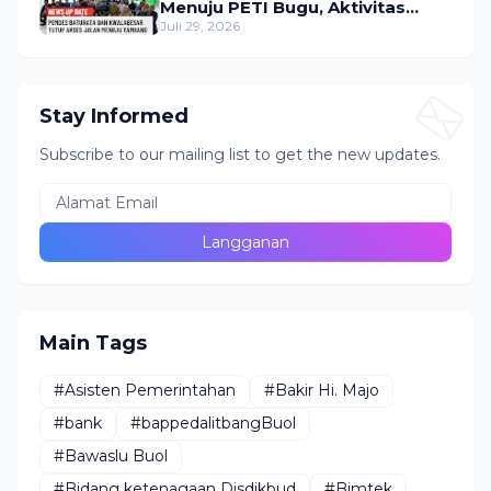
Menuju PETI Bugu, Aktivitas
Tambang Diduga Masih
Juli 29, 2026
Berlangsung
Stay Informed
Subscribe to our mailing list to get the new updates.
Main Tags
#Asisten Pemerintahan
#Bakir Hi. Majo
#bank
#bappedalitbangBuol
#Bawaslu Buol
#Bidang ketenagaan Disdikbud
#Bimtek