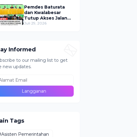
Puluhan Tabung ke
Lokasi Tak Resmi
Pemdes Baturata
dan Kwalabesar
Tutup Akses Jalan
Menuju PETI Bugu,
Juli 29, 2026
Aktivitas Tambang
Diduga Masih
Berlangsung
tay Informed
bscribe to our mailing list to get
e new updates.
ain Tags
#Asisten Pemerintahan