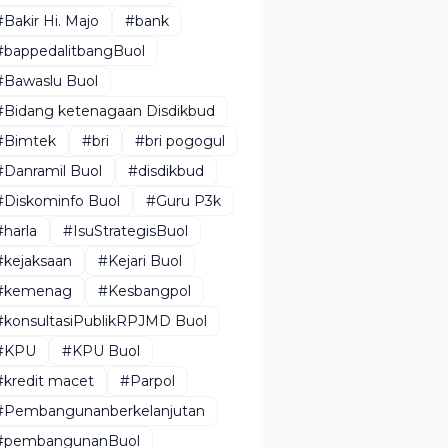
#Bakir Hi. Majo
#bank
#bappedalitbangBuol
#Bawaslu Buol
#Bidang ketenagaan Disdikbud
#Bimtek
#bri
#bri pogogul
#Danramil Buol
#disdikbud
#Diskominfo Buol
#Guru P3k
#harla
#IsuStrategisBuol
#kejaksaan
#Kejari Buol
#kemenag
#Kesbangpol
#konsultasiPublikRPJMD Buol
#KPU
#KPU Buol
#kredit macet
#Parpol
#Pembangunanberkelanjutan
#pembangunanBuol