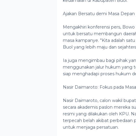
kedamaian di Kabupaten Buol.
Ajakan Bersatu demi Masa Depan
Mengakhiri konferensi pers, Bow
untuk bersatu membangun daerah
masa kampanye. "Kita adalah satu 
Buol yang lebih maju dan sejahtera
Ia juga mengimbau bagi pihak yan
menggunakan jalur hukum yang te
siap menghadapi proses hukum de
Nasir Daimaroto: Fokus pada Mas
Nasir Daimaroto, calon wakil bu
secara akademis paslon mereka s
resmi yang dilakukan oleh KPU. N
terpecah belah akibat perbedaan 
untuk menjaga persatuan.