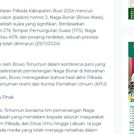
aran Pilkada Kabupaten Buol 2024 mencuri
 calon (paslon) nomor 2, Naga Bonar (Bowo-Nasir),
sih suara yang signifikan. Berdasarkan
ri 276 Tempat Pemungutan Suara (TPS), Naga
atau 40% dari pesaing terdekat, sebuah prestasi
 telah dihimpun (29/11/2024)
 oleh Bowo Timumun dalam konferensi pers yang
i sekretariat pemenangan Naga Bonar di Kelurahan
kian, Bowo menegaskan bahwa hasil akhir Pilkada
muman resmi dari Komisi Pemilihan Umum (KPU).
 Pihak
wo Timumun bersama tim pemenangan Naga
kasih yang mendalam kepada seluruh masyarakat
am Pilkada, dari Desa Umu hingga Lakuan. Ia juga
da media yang telah menjaga netralitas dalam