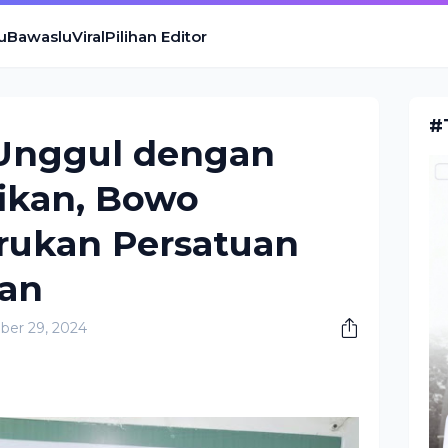
u
Bawaslu
Viral
Pilihan Editor
#
Unggul dengan
fikan, Bowo
ukan Persatuan
an
er 29, 2024