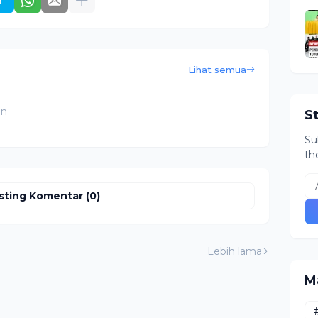
r
Lihat semua
an
S
Su
th
sting Komentar (0)
Lebih lama
M