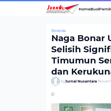
Home
Buol
Pemil
Beranda
Naga Bonar 
Selisih Signi
Timumun Ser
dan Kerukun
by
Jurnal Nusantara
-
Novemb
D