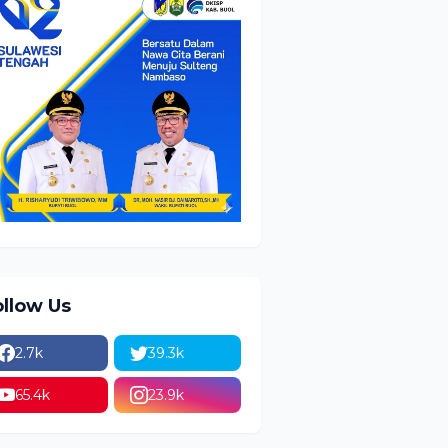
ollow Us
2.7k
39.3k
65.4k
23.9k