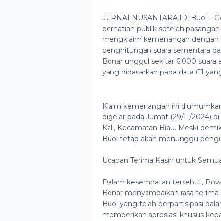
JURNALNUSANTARA.ID, Buol – Gel
perhatian publik setelah pasangan
mengklaim kemenangan dengan seli
penghitungan suara sementara da
Bonar unggul sekitar 6.000 suara 
yang didasarkan pada data C1 yang
Klaim kemenangan ini diumumkan
digelar pada Jumat (29/11/2024) d
Kali, Kecamatan Biau. Meski demi
Buol tetap akan menunggu pengu
Ucapan Terima Kasih untuk Semua
Dalam kesempatan tersebut, Bo
Bonar menyampaikan rasa terima 
Buol yang telah berpartisipasi dal
memberikan apresiasi khusus kepa