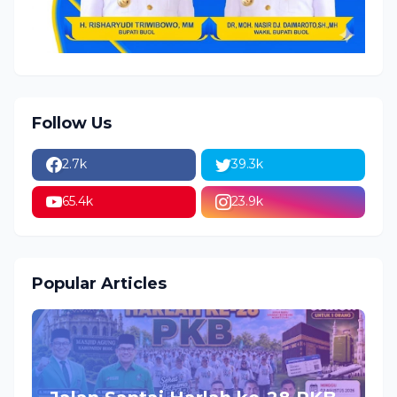
Follow Us
2.7k
39.3k
65.4k
23.9k
Popular Articles