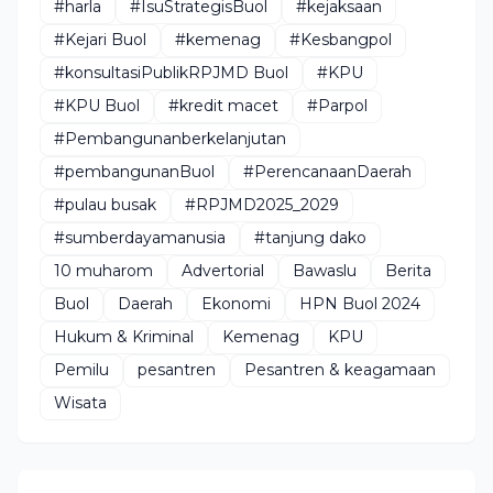
#harla
#IsuStrategisBuol
#kejaksaan
#Kejari Buol
#kemenag
#Kesbangpol
#konsultasiPublikRPJMD Buol
#KPU
#KPU Buol
#kredit macet
#Parpol
#Pembangunanberkelanjutan
#pembangunanBuol
#PerencanaanDaerah
#pulau busak
#RPJMD2025_2029
#sumberdayamanusia
#tanjung dako
10 muharom
Advertorial
Bawaslu
Berita
Buol
Daerah
Ekonomi
HPN Buol 2024
Hukum & Kriminal
Kemenag
KPU
Pemilu
pesantren
Pesantren & keagamaan
Wisata