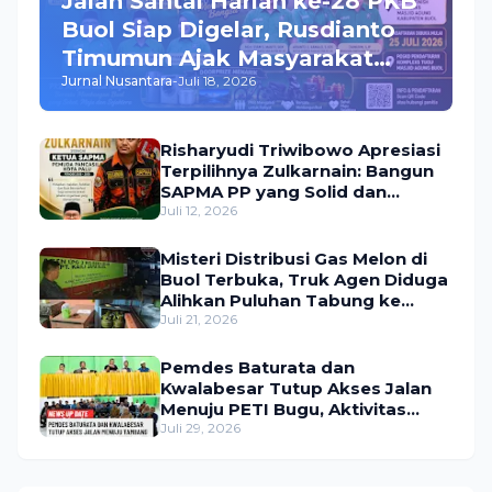
Jalan Santai Harlah ke-28 PKB
Buol Siap Digelar, Rusdianto
Timumun Ajak Masyarakat
Jurnal Nusantara
-
Juli 18, 2026
Meriahkan Acara, Hadiah
Utama Umroh Menanti Peserta
Risharyudi Triwibowo Apresiasi
Terpilihnya Zulkarnain: Bangun
SAPMA PP yang Solid dan
Bermanfaat bagi Masyarakat
Juli 12, 2026
Misteri Distribusi Gas Melon di
Buol Terbuka, Truk Agen Diduga
Alihkan Puluhan Tabung ke
Lokasi Tak Resmi
Juli 21, 2026
Pemdes Baturata dan
Kwalabesar Tutup Akses Jalan
Menuju PETI Bugu, Aktivitas
Tambang Diduga Masih
Juli 29, 2026
Berlangsung