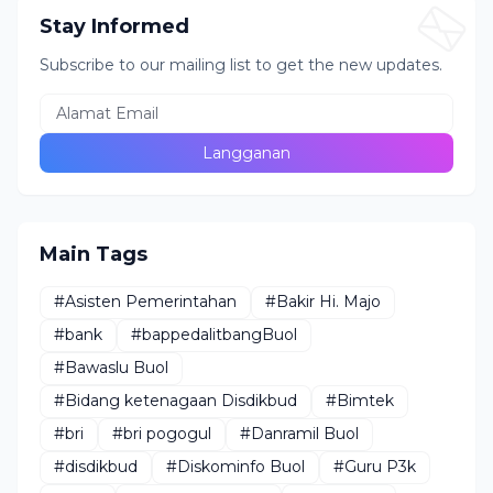
Stay Informed
Subscribe to our mailing list to get the new updates.
Main Tags
#Asisten Pemerintahan
#Bakir Hi. Majo
#bank
#bappedalitbangBuol
#Bawaslu Buol
#Bidang ketenagaan Disdikbud
#Bimtek
#bri
#bri pogogul
#Danramil Buol
#disdikbud
#Diskominfo Buol
#Guru P3k