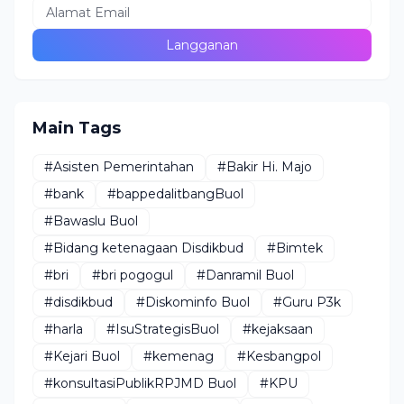
Main Tags
#Asisten Pemerintahan
#Bakir Hi. Majo
#bank
#bappedalitbangBuol
#Bawaslu Buol
#Bidang ketenagaan Disdikbud
#Bimtek
#bri
#bri pogogul
#Danramil Buol
#disdikbud
#Diskominfo Buol
#Guru P3k
#harla
#IsuStrategisBuol
#kejaksaan
#Kejari Buol
#kemenag
#Kesbangpol
#konsultasiPublikRPJMD Buol
#KPU