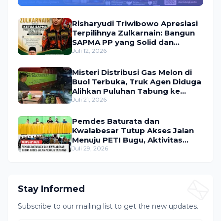
Utama Umroh Menanti Peserta
Risharyudi Triwibowo Apresiasi
Terpilihnya Zulkarnain: Bangun
SAPMA PP yang Solid dan
Bermanfaat bagi Masyarakat
Juli 12, 2026
Misteri Distribusi Gas Melon di
Buol Terbuka, Truk Agen Diduga
Alihkan Puluhan Tabung ke
Lokasi Tak Resmi
Juli 21, 2026
Pemdes Baturata dan
Kwalabesar Tutup Akses Jalan
Menuju PETI Bugu, Aktivitas
Tambang Diduga Masih
Juli 29, 2026
Berlangsung
Stay Informed
Subscribe to our mailing list to get the new updates.