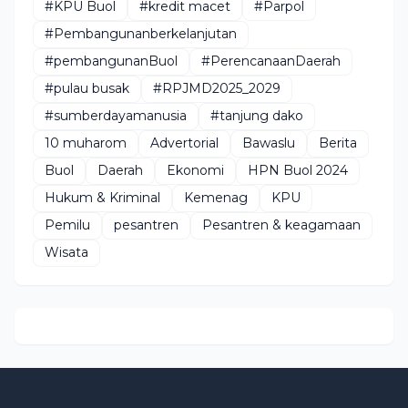
#KPU Buol
#kredit macet
#Parpol
#Pembangunanberkelanjutan
#pembangunanBuol
#PerencanaanDaerah
#pulau busak
#RPJMD2025_2029
#sumberdayamanusia
#tanjung dako
10 muharom
Advertorial
Bawaslu
Berita
Buol
Daerah
Ekonomi
HPN Buol 2024
Hukum & Kriminal
Kemenag
KPU
Pemilu
pesantren
Pesantren & keagamaan
Wisata