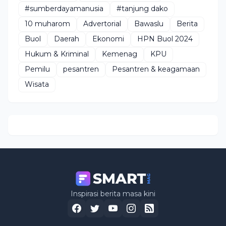
#sumberdayamanusia
#tanjung dako
10 muharom
Advertorial
Bawaslu
Berita
Buol
Daerah
Ekonomi
HPN Buol 2024
Hukum & Kriminal
Kemenag
KPU
Pemilu
pesantren
Pesantren & keagamaan
Wisata
Inspirasi berita masa kini