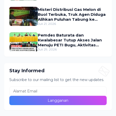
Misteri Distribusi Gas Melon di
Buol Terbuka, Truk Agen Diduga
Alihkan Puluhan Tabung ke
Lokasi Tak Resmi
Juli 21, 2026
Pemdes Baturata dan
Kwalabesar Tutup Akses Jalan
Menuju PETI Bugu, Aktivitas
Tambang Diduga Masih
Juli 29, 2026
Berlangsung
Stay Informed
Subscribe to our mailing list to get the new updates.