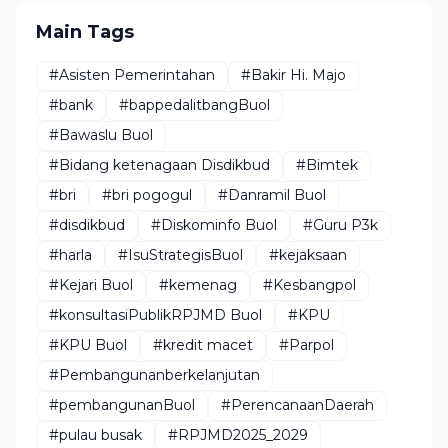
Main Tags
#Asisten Pemerintahan
#Bakir Hi. Majo
#bank
#bappedalitbangBuol
#Bawaslu Buol
#Bidang ketenagaan Disdikbud
#Bimtek
#bri
#bri pogogul
#Danramil Buol
#disdikbud
#Diskominfo Buol
#Guru P3k
#harla
#IsuStrategisBuol
#kejaksaan
#Kejari Buol
#kemenag
#Kesbangpol
#konsultasiPublikRPJMD Buol
#KPU
#KPU Buol
#kredit macet
#Parpol
#Pembangunanberkelanjutan
#pembangunanBuol
#PerencanaanDaerah
#pulau busak
#RPJMD2025_2029