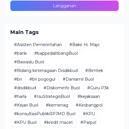
Main Tags
#Asisten Pemerintahan
#Bakir Hi. Majo
#bank
#bappedalitbangBuol
#Bawaslu Buol
#Bidang ketenagaan Disdikbud
#Bimtek
#bri
#bri pogogul
#Danramil Buol
#disdikbud
#Diskominfo Buol
#Guru P3k
#harla
#IsuStrategisBuol
#kejaksaan
#Kejari Buol
#kemenag
#Kesbangpol
#konsultasiPublikRPJMD Buol
#KPU
#KPU Buol
#kredit macet
#Parpol