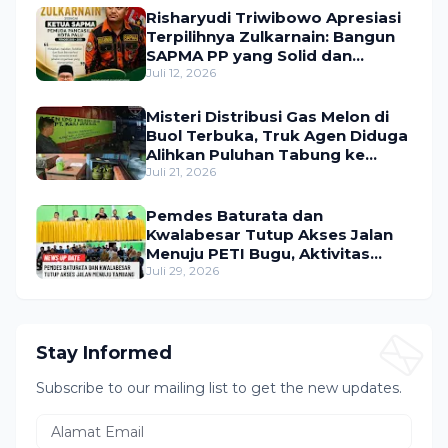
Risharyudi Triwibowo Apresiasi
Terpilihnya Zulkarnain: Bangun
SAPMA PP yang Solid dan
Bermanfaat bagi Masyarakat
Juli 12, 2026
Misteri Distribusi Gas Melon di
Buol Terbuka, Truk Agen Diduga
Alihkan Puluhan Tabung ke
Lokasi Tak Resmi
Juli 21, 2026
Pemdes Baturata dan
Kwalabesar Tutup Akses Jalan
Menuju PETI Bugu, Aktivitas
Tambang Diduga Masih
Juli 29, 2026
Berlangsung
Stay Informed
Subscribe to our mailing list to get the new updates.