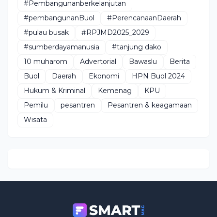
#Pembangunanberkelanjutan
#pembangunanBuol
#PerencanaanDaerah
#pulau busak
#RPJMD2025_2029
#sumberdayamanusia
#tanjung dako
10 muharom
Advertorial
Bawaslu
Berita
Buol
Daerah
Ekonomi
HPN Buol 2024
Hukum & Kriminal
Kemenag
KPU
Pemilu
pesantren
Pesantren & keagamaan
Wisata