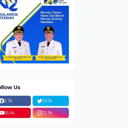
ollow Us
2.7k
39.3k
65.4k
23.9k