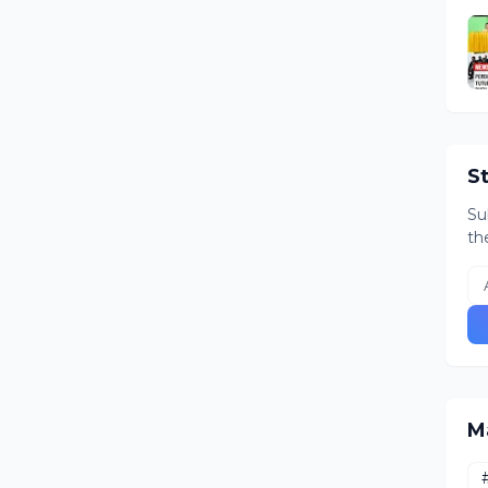
S
Su
th
M