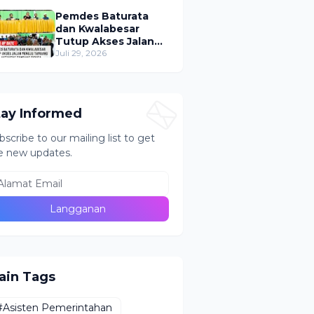
Puluhan Tabung ke
Lokasi Tak Resmi
Pemdes Baturata
dan Kwalabesar
Tutup Akses Jalan
Menuju PETI Bugu,
Juli 29, 2026
Aktivitas Tambang
Diduga Masih
Berlangsung
tay Informed
bscribe to our mailing list to get
e new updates.
ain Tags
#Asisten Pemerintahan