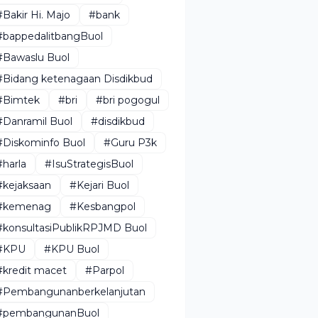
#Bakir Hi. Majo
#bank
#bappedalitbangBuol
#Bawaslu Buol
#Bidang ketenagaan Disdikbud
#Bimtek
#bri
#bri pogogul
#Danramil Buol
#disdikbud
#Diskominfo Buol
#Guru P3k
#harla
#IsuStrategisBuol
#kejaksaan
#Kejari Buol
#kemenag
#Kesbangpol
#konsultasiPublikRPJMD Buol
#KPU
#KPU Buol
#kredit macet
#Parpol
#Pembangunanberkelanjutan
#pembangunanBuol