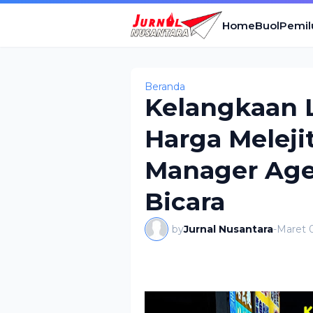
Home
Buol
Pemil
Beranda
Kelangkaan L
Harga Meleji
Manager Age
Bicara
by
Jurnal Nusantara
-
Maret 0