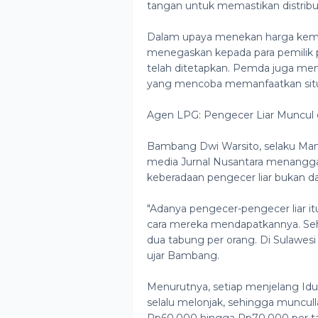
tangan untuk memastikan distribus
Dalam upaya menekan harga kemba
menegaskan kepada para pemilik 
telah ditetapkan. Pemda juga me
yang mencoba memanfaatkan situa
Agen LPG: Pengecer Liar Muncul
Bambang Dwi Warsito, selaku Man
media Jurnal Nusantara menangg
keberadaan pengecer liar bukan da
"Adanya pengecer-pengecer liar it
cara mereka mendapatkannya. Seha
dua tabung per orang. Di Sulawesi
ujar Bambang.
Menurutnya, setiap menjelang Idul
selalu melonjak, sehingga muncul
Rp60.000 hingga Rp70.000 per t