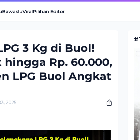
u
Bawaslu
Viral
Pilihan Editor
#
PG 3 Kg di Buol!
t hingga Rp. 60.000,
n LPG Buol Angkat
3, 2025