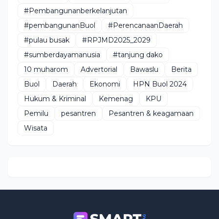
#Pembangunanberkelanjutan
#pembangunanBuol
#PerencanaanDaerah
#pulau busak
#RPJMD2025_2029
#sumberdayamanusia
#tanjung dako
10 muharom
Advertorial
Bawaslu
Berita
Buol
Daerah
Ekonomi
HPN Buol 2024
Hukum & Kriminal
Kemenag
KPU
Pemilu
pesantren
Pesantren & keagamaan
Wisata