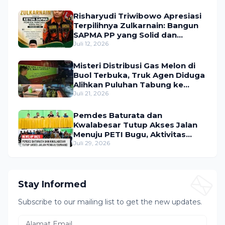
Utama Umroh Menanti Peserta
Risharyudi Triwibowo Apresiasi
Terpilihnya Zulkarnain: Bangun
SAPMA PP yang Solid dan
Bermanfaat bagi Masyarakat
Juli 12, 2026
Misteri Distribusi Gas Melon di
Buol Terbuka, Truk Agen Diduga
Alihkan Puluhan Tabung ke
Lokasi Tak Resmi
Juli 21, 2026
Pemdes Baturata dan
Kwalabesar Tutup Akses Jalan
Menuju PETI Bugu, Aktivitas
Tambang Diduga Masih
Juli 29, 2026
Berlangsung
Stay Informed
Subscribe to our mailing list to get the new updates.