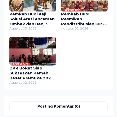
Pemkab Buol Kaji
Pemkab Buol
Solusi Atasi Ancaman
Resmikan
Ombak dan Banjir
Pendistribusian KKS,
Rob di Lokodidi
Agustus 03, 2026
744 KPM di 11
Agustus 02, 2026
Kecamatan Jadi
Penerima
DKR Bokat Siap
Sukseskan Kemah
Besar Pramuka 2026,
Momentum Bentuk
Agustus 02, 2026
Generasi Muda
Berkarakter
Posting Komentar (0)