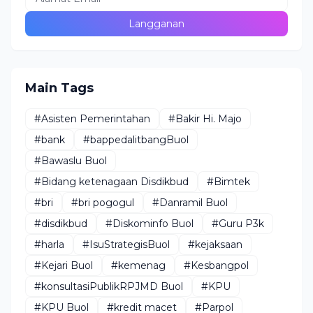
Main Tags
#Asisten Pemerintahan
#Bakir Hi. Majo
#bank
#bappedalitbangBuol
#Bawaslu Buol
#Bidang ketenagaan Disdikbud
#Bimtek
#bri
#bri pogogul
#Danramil Buol
#disdikbud
#Diskominfo Buol
#Guru P3k
#harla
#IsuStrategisBuol
#kejaksaan
#Kejari Buol
#kemenag
#Kesbangpol
#konsultasiPublikRPJMD Buol
#KPU
#KPU Buol
#kredit macet
#Parpol